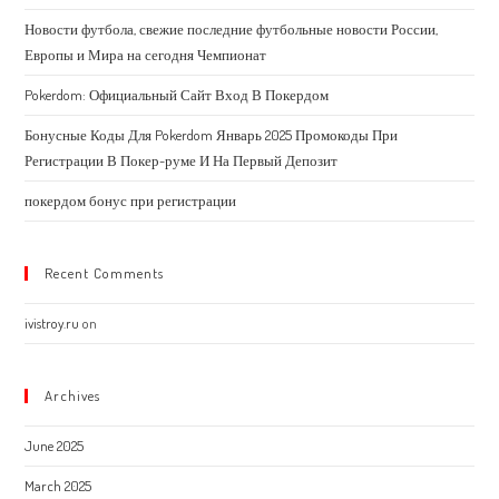
pane
Новости футбола, свежие последние футбольные новости России,
Европы и Мира на сегодня Чемпионат
Pokerdom: Официальный Сайт Вход В Покердом
Бонусные Коды Для Pokerdom Январь 2025 Промокоды При
Регистрации В Покер-руме И На Первый Депозит
покердом бонус при регистрации
Recent Comments
ivistroy.ru
on
Archives
June 2025
March 2025